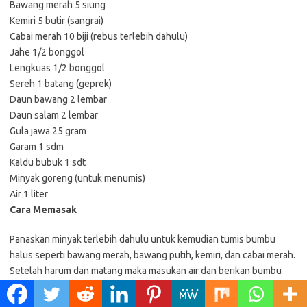
Bawang merah 5 siung
Kemiri 5 butir (sangrai)
Cabai merah 10 biji (rebus terlebih dahulu)
Jahe 1/2 bonggol
Lengkuas 1/2 bonggol
Sereh 1 batang (geprek)
Daun bawang 2 lembar
Daun salam 2 lembar
Gula jawa 25 gram
Garam 1 sdm
Kaldu bubuk 1 sdt
Minyak goreng (untuk menumis)
Air 1 liter
Cara Memasak
Panaskan minyak terlebih dahulu untuk kemudian tumis bumbu
halus seperti bawang merah, bawang putih, kemiri, dan cabai merah.
Setelah harum dan matang maka masukan air dan berikan bumbu
cemplung (jahe, lengkuas, sereh, daun bawang, daun salam, gula
jawa, garam, dan kaldu bubuk).